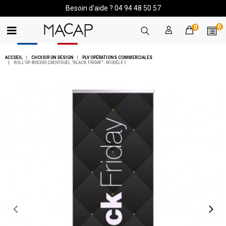
Besoin d'aide ? 04 94 48 50 57
0
0
ACCUEIL
CHOISIR UN DESIGN
PLV OPÉRATIONS COMMERCIALES
ROLL'UP 80X200 CM|VISUEL "BLACK FRIDAY"- MODÈLE 1