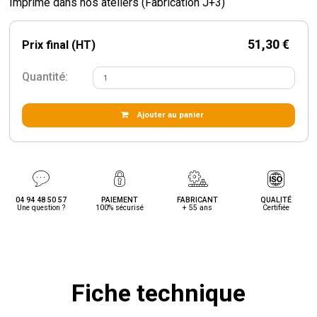
Imprimé dans nos ateliers (Fabrication J+3)
51,30 €
Prix final (HT)
Quantité:
Ajouter au panier
04 94 48 50 57
PAIEMENT
FABRICANT
QUALITÉ
Une question ?
100% sécurisé
+ 55 ans
Certifiée
Fiche technique