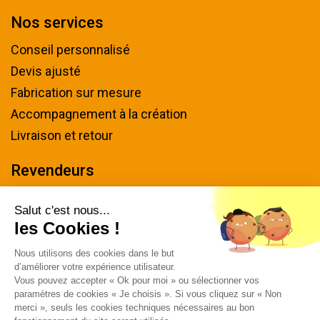
Nos services
Conseil personnalisé
Devis ajusté
Fabrication sur mesure
Accompagnement à la création
Livraison et retour
Revendeurs
Devenir revendeur
Salut c'est nous...
les Cookies !
Nous contacter
Nous utilisons des cookies dans le but
Tel : 04 94 48 50 57
d’améliorer votre expérience utilisateur.
Écrivez-nous
Vous pouvez accepter « Ok pour moi » ou sélectionner vos
paramètres de cookies « Je choisis ». Si vous cliquez sur « Non
Horaires & plan d'accès
merci », seuls les cookies techniques nécessaires au bon