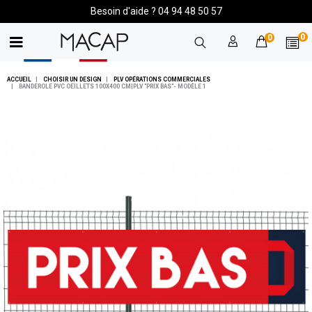
Besoin d'aide ? 04 94 48 50 57
0
0
ACCUEIL
CHOISIR UN DESIGN
PLV OPÉRATIONS COMMERCIALES
BANDEROLE PVC OEILLETS 100X400 CM|PLV "PRIX BAS"- MODÈLE 1