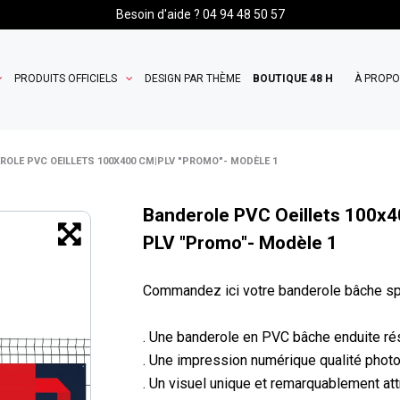
Besoin d'aide ? 04 94 48 50 57
PRODUITS OFFICIELS
DESIGN PAR THÈME
BOUTIQUE 48 H
À PROP
ROLE PVC OEILLETS 100X400 CM|PLV "PROMO"- MODÈLE 1
Banderole PVC Oeillets 100x
PLV "Promo"- Modèle 1
Commandez ici votre banderole bâche spé
. Une banderole en PVC bâche enduite ré
. Une impression numérique qualité phot
. Un visuel unique et remarquablement attr