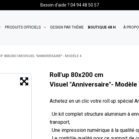
Besoin d'aide ? 04 94 48 50 57
PRODUITS OFFICIELS
DESIGN PAR THÈME
BOUTIQUE 48 H
À PROP
UP 80X200 CM|VISUEL "ANNIVERSAIRE"- MODÈLE 4
Roll'up 80x200 cm
Visuel "Anniversaire"- Modèle
Achetez en un clic votre roll up spécial A
. Un kit complet structure aluminium à e
transport,
. Une impression numérique à la qualité op
. Le contrôle qualité pour ce support de