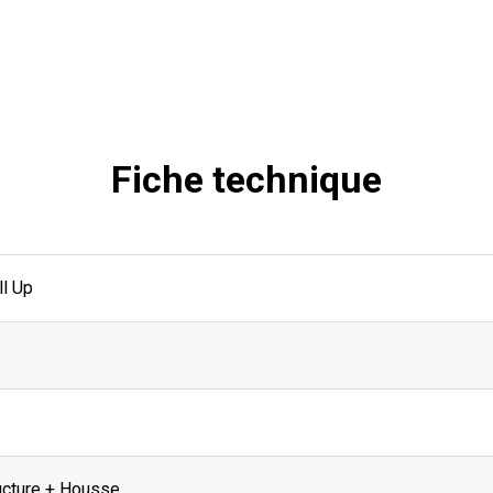
Fiche technique
ll Up
ructure + Housse