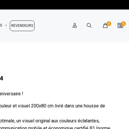
0
0
OS
REVENDEURS
 4
nniversaire !
nrouleur et visuel 200x80 cm livré dans une housse de
timale, un visuel original aux couleurs éclatantes,
 communication mobile et économique certifié B1 (norme