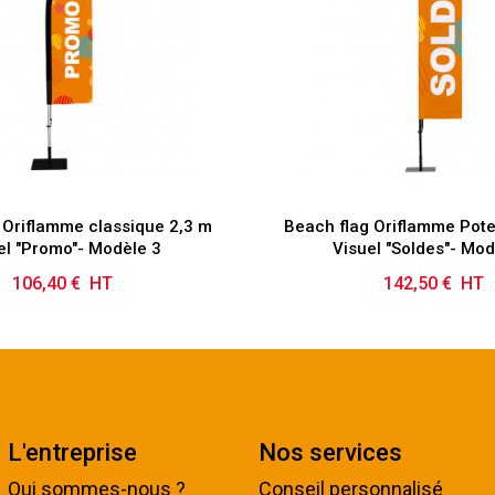
 Oriflamme classique 2,3 m
Beach flag Oriflamme Pot
el "Promo"- Modèle 3
Visuel "Soldes"- Mod
106,40 € HT
Prix
142,50 € HT
Prix
L'entreprise
Nos services
Qui sommes-nous ?
Conseil personnalisé