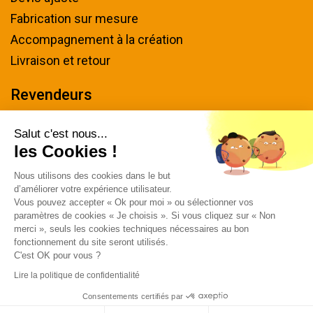
Fabrication sur mesure
Accompagnement à la création
Livraison et retour
Revendeurs
Devenir revendeur
Salut c'est nous...
les Cookies !
Nous contacter
Nous utilisons des cookies dans le but
Tel : 04 94 48 50 57
d’améliorer votre expérience utilisateur.
Écrivez-nous
Vous pouvez accepter « Ok pour moi » ou sélectionner vos
paramètres de cookies « Je choisis ». Si vous cliquez sur « Non
Horaires & plan d'accès
merci », seuls les cookies techniques nécessaires au bon
fonctionnement du site seront utilisés.
C'est OK pour vous ?
Lire la politique de confidentialité
Consentements certifiés par