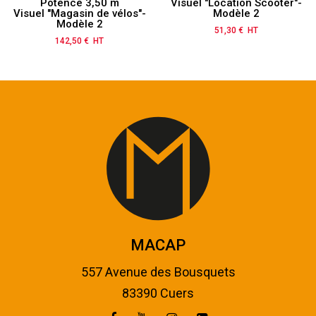
Potence 3,50 m
Visuel "Location Scooter"-
Visuel "Magasin de vélos"-
Modèle 2
Modèle 2
51,30 € HT
Prix
142,50 € HT
Prix
MACAP
557 Avenue des Bousquets
83390 Cuers