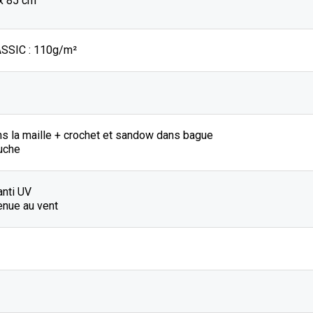
 x 85 cm
SSIC : 110g/m²
ns la maille + crochet et sandow dans bague
uche
anti UV
enue au vent