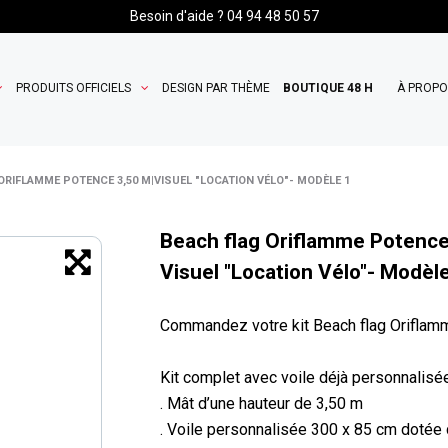
Besoin d'aide ? 04 94 48 50 57
PRODUITS OFFICIELS
DESIGN PAR THÈME
BOUTIQUE 48 H
À PROP
ORIFLAMME POTENCE 3,50 M|VISUEL "LOCATION VÉLO"- MODÈLE 1
Beach flag Oriflamme Potence
Visuel "Location Vélo"- Modèl
Commandez votre kit Beach flag Oriflamm
Kit complet avec voile déjà personnalisée
. Mât d’une hauteur de 3,50 m
. Voile personnalisée 300 x 85 cm dotée d