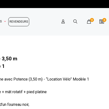
0
0
OS
REVENDEURS
 3,50 m
e 1
e avec Potence (3,50 m) - “Location Vélo” Modèle 1
 + mât rotatif + pied platine
’un fourreau noir,