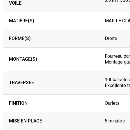
3,5 m / 300
VOILE
MATIÈRE(S)
MAILLE CLA
FORME(S)
Droite
Fourreau da
MONTAGE(S)
Montage ga
100% traité 
TRAVERSEE
Excellente t
FINITION
Ourlets
MISE EN PLACE
5 minutes