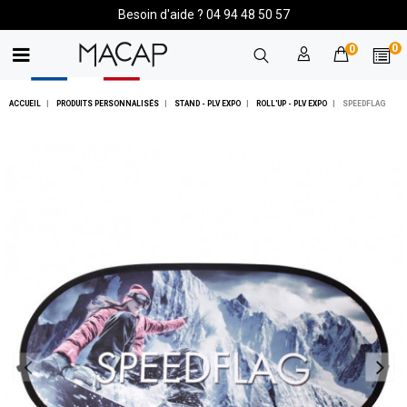
Besoin d'aide ? 04 94 48 50 57
0
0
ACCUEIL
PRODUITS PERSONNALISÉS
STAND - PLV EXPO
ROLL'UP - PLV EXPO
SPEEDFLAG