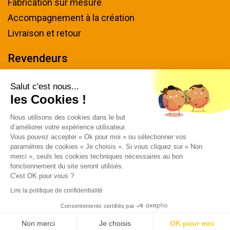
Fabrication sur mesure
Accompagnement à la création
Livraison et retour
Revendeurs
Devenir revendeur
Salut c'est nous...
les Cookies !
Nous contacter
Nous utilisons des cookies dans le but
Tel : 04 94 48 50 57
d’améliorer votre expérience utilisateur.
Écrivez-nous
Vous pouvez accepter « Ok pour moi » ou sélectionner vos
paramètres de cookies « Je choisis ». Si vous cliquez sur « Non
Horaires & plan d'accès
merci », seuls les cookies techniques nécessaires au bon
fonctionnement du site seront utilisés.
C'est OK pour vous ?
Lire la politique de confidentialité
Consentements certifiés par
© 2026 MACAP - Tous droits réservés
Non merci
Je choisis
OK pour moi
CGV
|
Mentions légales
|
Plan du site
|
Newsletter
|
Avis clients