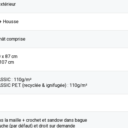
extérieur
 + Housse
mât comprise
0 x 87 cm
 107 cm
SSIC : 110g/m²
SIC P.E.T. (recyclée & ignifugée) : 110g/m²
ns la maille + crochet et sandow dans bague
che (par défaut) et droit sur demande