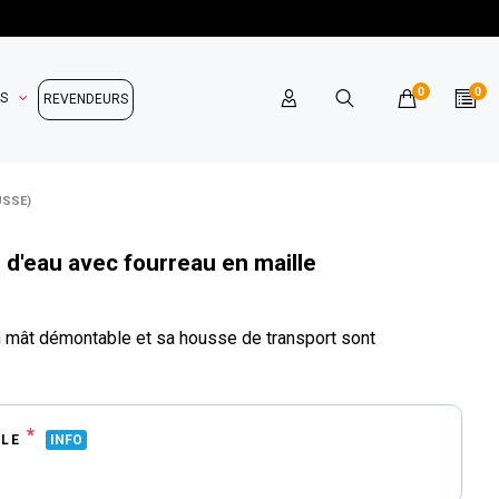
0
0
OS
REVENDEURS
USSE)
 d'eau avec fourreau en maille
on mât démontable et sa housse de transport sont
*
ILE
INFO