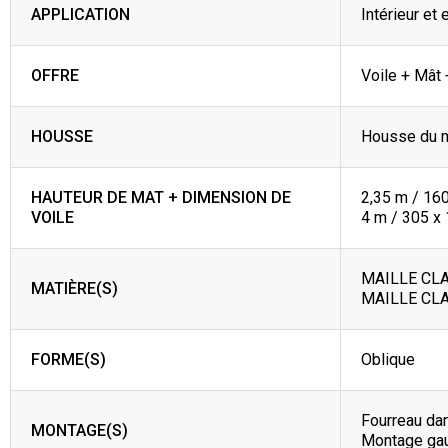
APPLICATION
Intérieur et 
OFFRE
Voile + Mât
HOUSSE
Housse du 
HAUTEUR DE MAT + DIMENSION DE
2,35 m / 16
VOILE
4 m / 305 x
MAILLE CLA
MATIÈRE(S)
MAILLE CLAS
FORME(S)
Oblique
Fourreau da
MONTAGE(S)
Montage gau