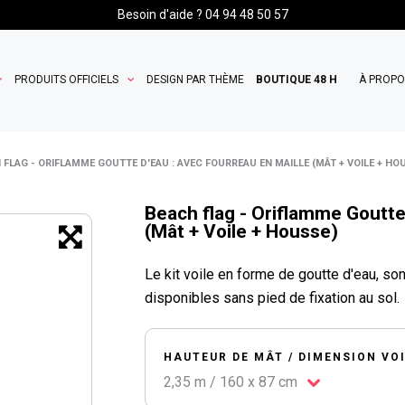
Besoin d'aide ? 04 94 48 50 57
PRODUITS OFFICIELS
DESIGN PAR THÈME
BOUTIQUE 48 H
À PROP
 FLAG - ORIFLAMME GOUTTE D'EAU : AVEC FOURREAU EN MAILLE (MÂT + VOILE + HO
Beach flag - Oriflamme Goutte
(Mât + Voile + Housse)
Le kit voile en forme de goutte d'eau, s
disponibles sans pied de fixation au sol.
HAUTEUR DE MÂT / DIMENSION VO
2,35 m / 160 x 87 cm