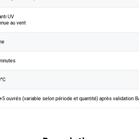
anti UV
enue au vent
he
minutes
0°C
J+5 ouvrés (variable selon période et quantité) après validation 