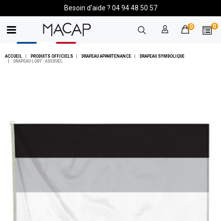
Besoin d'aide ? 04 94 48 50 57
0
0
ACCUEIL
PRODUITS OFFICIELS
DRAPEAU APPARTENANCE
DRAPEAU SYMBOLIQUE
DRAPEAU LGBT : ASEXUEL