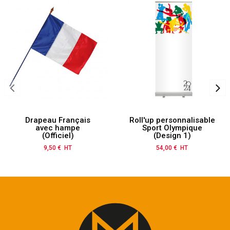
Drapeau Français
Roll'up personnalisable
avec hampe
Sport Olympique
(Officiel)
(Design 1)
9,50 € HT
Prix
54,00 € HT
Prix