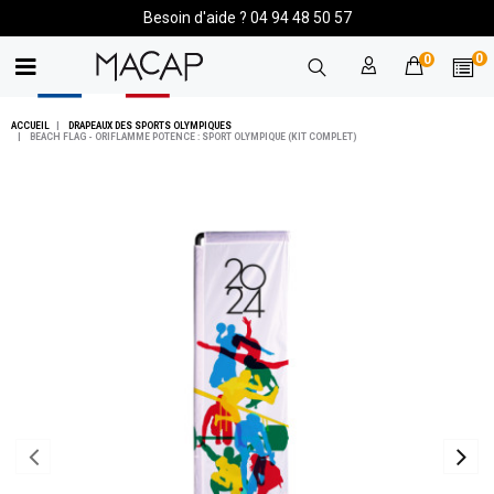
Besoin d'aide ? 04 94 48 50 57
0
0
ACCUEIL
DRAPEAUX DES SPORTS OLYMPIQUES
BEACH FLAG - ORIFLAMME POTENCE : SPORT OLYMPIQUE (KIT COMPLET)