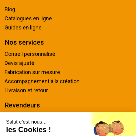
Blog
Catalogues en ligne
Guides en ligne
Nos services
Conseil personnalisé
Devis ajusté
Fabrication sur mesure
Accompagnement à la création
Livraison et retour
Revendeurs
Devenir revendeur
Salut c'est nous...
les Cookies !
Nous contacter