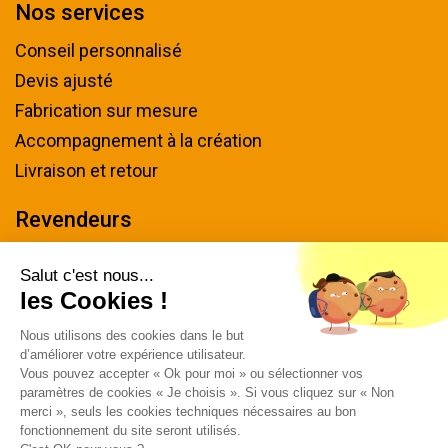
Nos services
Conseil personnalisé
Devis ajusté
Fabrication sur mesure
Accompagnement à la création
Livraison et retour
Revendeurs
Devenir revendeur
Salut c'est nous...
les Cookies !
Nous contacter
Nous utilisons des cookies dans le but
Tel : 04 94 48 50 57
d’améliorer votre expérience utilisateur.
Écrivez-nous
Vous pouvez accepter « Ok pour moi » ou sélectionner vos
paramètres de cookies « Je choisis ». Si vous cliquez sur « Non
Horaires & plan d'accès
merci », seuls les cookies techniques nécessaires au bon
fonctionnement du site seront utilisés.