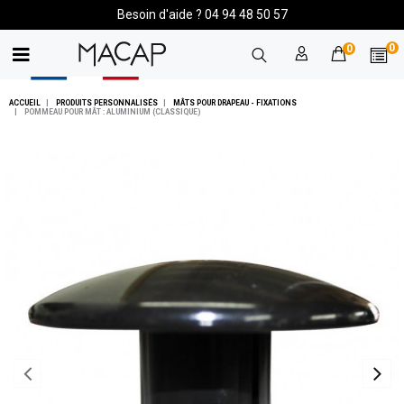
Besoin d'aide ? 04 94 48 50 57
0
0
ACCUEIL
PRODUITS PERSONNALISÉS
MÂTS POUR DRAPEAU - FIXATIONS
POMMEAU POUR MÂT : ALUMINIUM (CLASSIQUE)