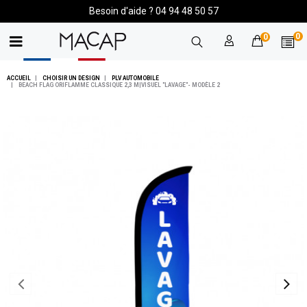
Besoin d'aide ? 04 94 48 50 57
0
0
ACCUEIL
CHOISIR UN DESIGN
PLV AUTOMOBILE
BEACH FLAG ORIFLAMME CLASSIQUE 2,3 M|VISUEL "LAVAGE"- MODÈLE 2