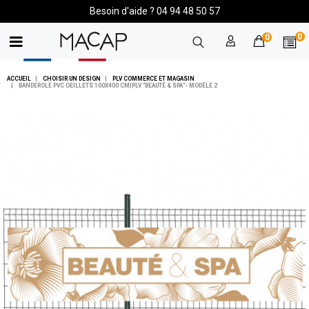
Besoin d'aide ? 04 94 48 50 57
0
0
ACCUEIL
CHOISIR UN DESIGN
PLV COMMERCE ET MAGASIN
BANDEROLE PVC OEILLETS 100X400 CM|PLV "BEAUTÉ & SPA"- MODÈLE 2