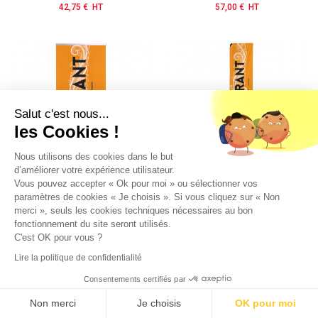
42,75 € HT
Prix
57,00 € HT
Prix
Salut c'est nous...
les Cookies !
Nous utilisons des cookies dans le but
d’améliorer votre expérience utilisateur.
Vous pouvez accepter « Ok pour moi » ou sélectionner vos
paramètres de cookies « Je choisis ». Si vous cliquez sur « Non
Roll'up 80x200 cm
Beach flag Oriflamme
merci », seuls les cookies techniques nécessaires au bon
Visuel "Restaurant"- Modèle 2
Potence 3,50 m
fonctionnement du site seront utilisés.
Visuel "Restaurant"- Modèle 2
C'est OK pour vous ?
51,30 € HT
Prix
142,50 € HT
Prix
Lire la politique de confidentialité
Consentements certifiés par
Non merci
Je choisis
OK pour moi