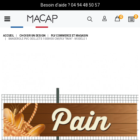
Besoin d'aide ? 04 94 48 50 57
0
0
ACCUEIL
CHOISIR UN DESIGN
PLV COMMERCE ET MAGASIN
BANDEROLE PVC OEILLETS 100X400 CM|PLV "PAIN"- MODÈLE 1