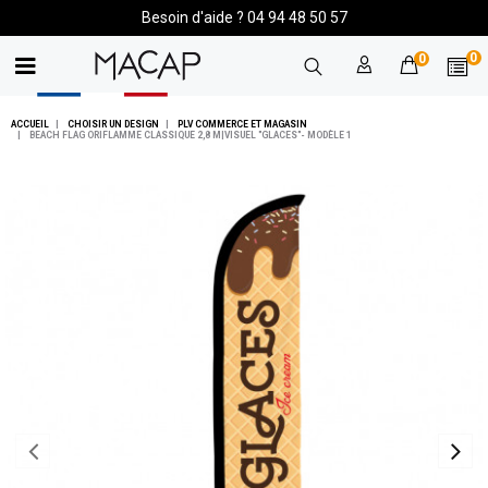
Besoin d'aide ? 04 94 48 50 57
0
0
ACCUEIL
CHOISIR UN DESIGN
PLV COMMERCE ET MAGASIN
BEACH FLAG ORIFLAMME CLASSIQUE 2,8 M|VISUEL "GLACES"- MODÈLE 1