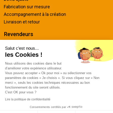
Fabrication sur mesure
Accompagnement à la création
Livraison et retour
Revendeurs
Devenir revendeur
Salut c'est nous...
les Cookies !
Nous contacter
Nous utilisons des cookies dans le but
Tel : 04 94 48 50 57
d’améliorer votre expérience utilisateur.
Écrivez-nous
Vous pouvez accepter « Ok pour moi » ou sélectionner vos
paramètres de cookies « Je choisis ». Si vous cliquez sur « Non
Horaires & plan d'accès
merci », seuls les cookies techniques nécessaires au bon
fonctionnement du site seront utilisés.
C'est OK pour vous ?
Lire la politique de confidentialité
Consentements certifiés par