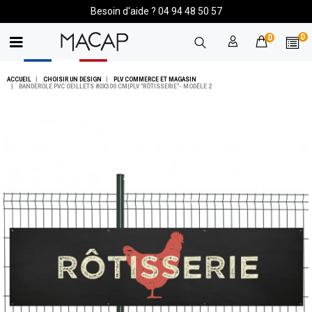
Besoin d'aide ? 04 94 48 50 57
0
0
ACCUEIL
CHOISIR UN DESIGN
PLV COMMERCE ET MAGASIN
BANDEROLE PVC OEILLETS 80X300 CM|PLV "RÔTISSERIE"- MODÈLE 2