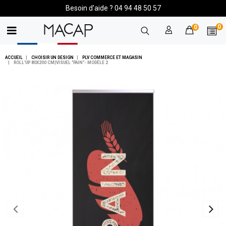
Besoin d'aide ? 04 94 48 50 57
0
0
ACCUEIL
CHOISIR UN DESIGN
PLV COMMERCE ET MAGASIN
ROLL'UP 80X200 CM|VISUEL "PAIN"- MODÈLE 2