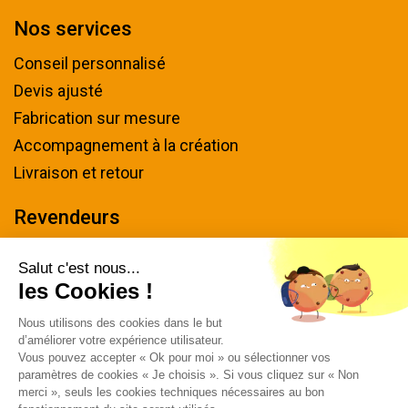
Nos services
Conseil personnalisé
Devis ajusté
Fabrication sur mesure
Accompagnement à la création
Livraison et retour
Revendeurs
Devenir revendeur
Salut c'est nous...
les Cookies !
Nous contacter
Nous utilisons des cookies dans le but
Tel : 04 94 48 50 57
d’améliorer votre expérience utilisateur.
Écrivez-nous
Vous pouvez accepter « Ok pour moi » ou sélectionner vos
paramètres de cookies « Je choisis ». Si vous cliquez sur « Non
Horaires & plan d'accès
merci », seuls les cookies techniques nécessaires au bon