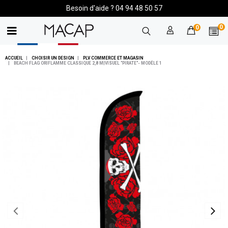
Besoin d'aide ? 04 94 48 50 57
0
0
ACCUEIL
CHOISIR UN DESIGN
PLV COMMERCE ET MAGASIN
BEACH FLAG ORIFLAMME CLASSIQUE 2,8 M|VISUEL "PIRATE"- MODÈLE 1