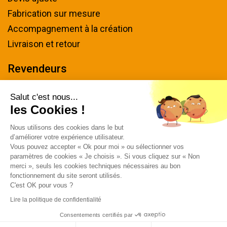
Fabrication sur mesure
Accompagnement à la création
Livraison et retour
Revendeurs
Devenir revendeur
Salut c'est nous...
les Cookies !
Nous contacter
Nous utilisons des cookies dans le but
Tel : 04 94 48 50 57
d’améliorer votre expérience utilisateur.
Écrivez-nous
Vous pouvez accepter « Ok pour moi » ou sélectionner vos
paramètres de cookies « Je choisis ». Si vous cliquez sur « Non
Horaires & plan d'accès
merci », seuls les cookies techniques nécessaires au bon
fonctionnement du site seront utilisés.
C'est OK pour vous ?
Lire la politique de confidentialité
Consentements certifiés par