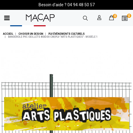
Besoin d'aide ? 04 94 48 50 57
0
0
ACCUEIL
CHOISIR UN DESIGN
PLV ÉVÉNEMENTS CULTURELS
BANDEROLE PVC OEILLETS 80X300 CM|PLV "ARTS PLASTIQUES"- MODÈLE 1