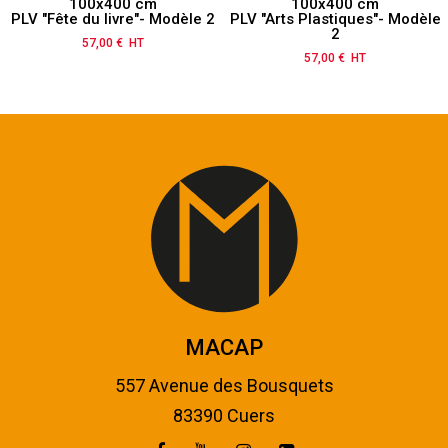
100x400 cm
100x400 cm
PLV "Fête du livre"- Modèle 2
PLV "Arts Plastiques"- Modèle
2
57,00 € HT
Prix
57,00 € HT
Prix
MACAP
557 Avenue des Bousquets
83390 Cuers