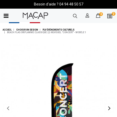
Besoin d'aide ? 04 94 48 50 57
0
0
ACCUEIL
CHOISIR UN DESIGN
PLV ÉVÉNEMENTS CULTURELS
BEACH FLAG ORIFLAMME CLASSIQUE 2,3 M|VISUEL "CONCERT"- MODÈLE 1