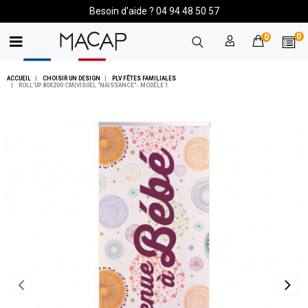
Besoin d'aide ? 04 94 48 50 57
0
0
ACCUEIL
CHOISIR UN DESIGN
PLV FÊTES FAMILIALES
ROLL'UP 80X200 CM|VISUEL "NAISSANCE"- MODÈLE 1