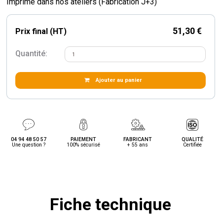
Imprimé dans nos ateliers (Fabrication J+3)
51,30 €
Prix final (HT)
Quantité:
Ajouter au panier
04 94 48 50 57
PAIEMENT
FABRICANT
QUALITÉ
Une question ?
100% sécurisé
+ 55 ans
Certifiée
Fiche technique