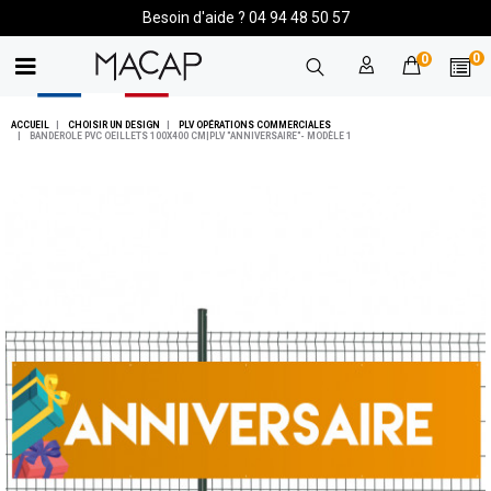
Besoin d'aide ? 04 94 48 50 57
0
0
ACCUEIL
CHOISIR UN DESIGN
PLV OPÉRATIONS COMMERCIALES
BANDEROLE PVC OEILLETS 100X400 CM|PLV "ANNIVERSAIRE"- MODÈLE 1