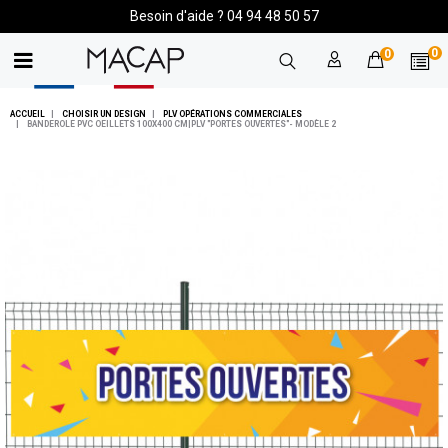
Besoin d'aide ? 04 94 48 50 57
0
0
ACCUEIL
CHOISIR UN DESIGN
PLV OPÉRATIONS COMMERCIALES
BANDEROLE PVC OEILLETS 100X400 CM|PLV "PORTES OUVERTES"- MODÈLE 2