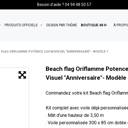
Besoin d'aide ? 04 94 48 50 57
PRODUITS OFFICIELS
DESIGN PAR THÈME
BOUTIQUE 48 H
À PROP
 FLAG ORIFLAMME POTENCE 3,50 M|VISUEL "ANNIVERSAIRE"- MODÈLE 1
Beach flag Oriflamme Potence
Visuel "Anniversaire"- Modèle
Commandez votre kit Beach flag Oriflamm
Kit complet avec voile déjà personnalisée
. Mât d’une hauteur de 3,50 m
. Voile personnalisée 300 x 85 cm dotée d