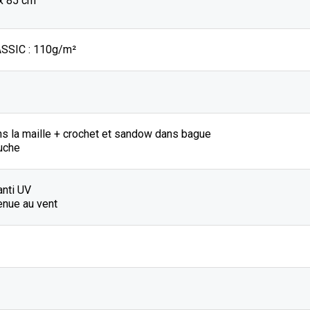
 x 85 cm
SSIC : 110g/m²
ns la maille + crochet et sandow dans bague
uche
anti UV
enue au vent