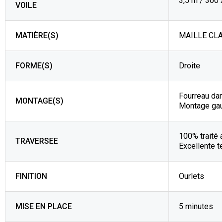
3,5 m / 300
VOILE
MATIÈRE(S)
MAILLE CLA
FORME(S)
Droite
Fourreau da
MONTAGE(S)
Montage ga
100% traité 
TRAVERSEE
Excellente t
FINITION
Ourlets
MISE EN PLACE
5 minutes