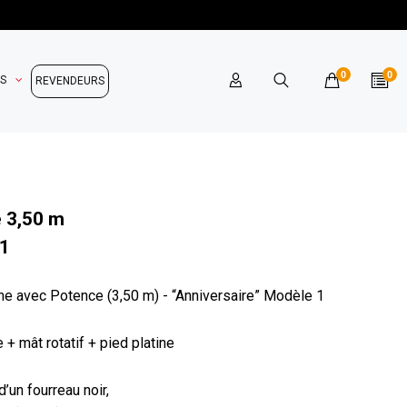
0
0
OS
REVENDEURS
 3,50 m
 1
e avec Potence (3,50 m) - “Anniversaire” Modèle 1
 + mât rotatif + pied platine
’un fourreau noir,