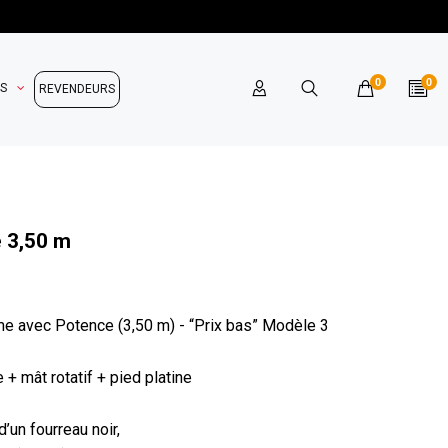
0
0
OS
REVENDEURS
 3,50 m
e avec Potence (3,50 m) - “Prix bas” Modèle 3
 + mât rotatif + pied platine
’un fourreau noir,