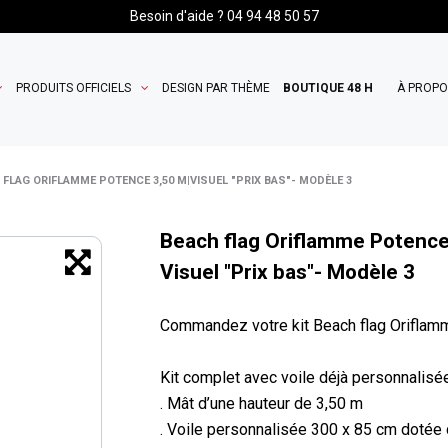
Besoin d'aide ? 04 94 48 50 57
PRODUITS OFFICIELS
DESIGN PAR THÈME
BOUTIQUE 48 H
À PROP
 FLAG ORIFLAMME POTENCE 3,50 M|VISUEL "PRIX BAS"- MODÈLE 3
Beach flag Oriflamme Potence
Visuel "Prix bas"- Modèle 3
Commandez votre kit Beach flag Oriflamm
Kit complet avec voile déjà personnalisée
. Mât d’une hauteur de 3,50 m
. Voile personnalisée 300 x 85 cm dotée d