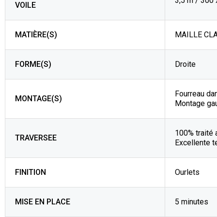
3,5 m / 300
VOILE
MATIÈRE(S)
MAILLE CLA
FORME(S)
Droite
Fourreau da
MONTAGE(S)
Montage ga
100% traité 
TRAVERSEE
Excellente t
FINITION
Ourlets
MISE EN PLACE
5 minutes