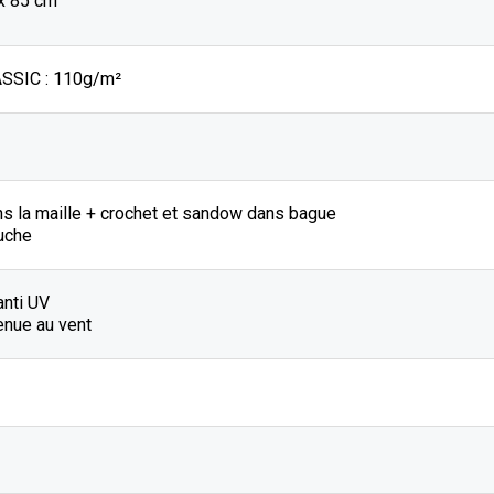
 x 85 cm
SSIC : 110g/m²
ns la maille + crochet et sandow dans bague
uche
anti UV
enue au vent