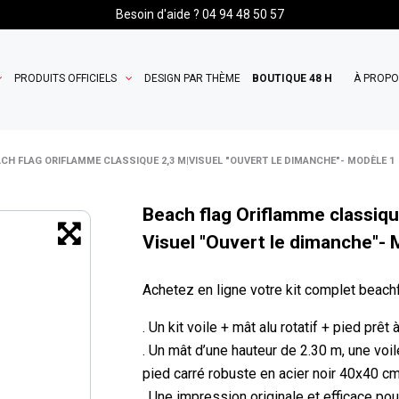
Besoin d'aide ? 04 94 48 50 57
PRODUITS OFFICIELS
DESIGN PAR THÈME
BOUTIQUE 48 H
À PROP
CH FLAG ORIFLAMME CLASSIQUE 2,3 M|VISUEL "OUVERT LE DIMANCHE"- MODÈLE 1
Beach flag Oriflamme classiqu
Visuel "Ouvert le dimanche"- 
Achetez en ligne votre kit complet beach
. Un kit voile + mât alu rotatif + pied prêt
. Un mât d’une hauteur de 2.30 m, une voi
pied carré robuste en acier noir 40x40 cm
. Une impression originale et efficace p