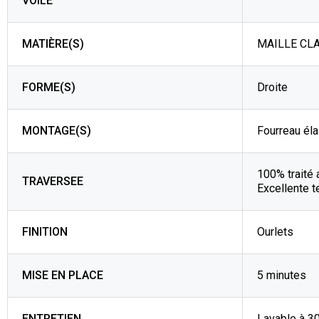
VOILE
MATIÈRE(S)
MAILLE CLA
FORME(S)
Droite
MONTAGE(S)
Fourreau éla
100% traité 
TRAVERSEE
Excellente t
FINITION
Ourlets
MISE EN PLACE
5 minutes
ENTRETIEN
Lavable à 3