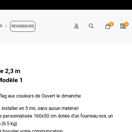
0
0
OS
REVENDEURS
e 2,3 m
Modèle 1
flag aux couleurs de Ouvert le dimanche
 à installer en 5 mn, sans aucun matériel
le personnalisée 160x50 cm dotée d’un fourreau noir, un
 (6.5 kg)
our booster votre communication