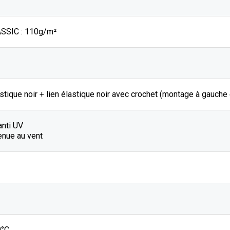
SSIC : 110g/m²
stique noir + lien élastique noir avec crochet (montage à gauche
anti UV
enue au vent
0°C