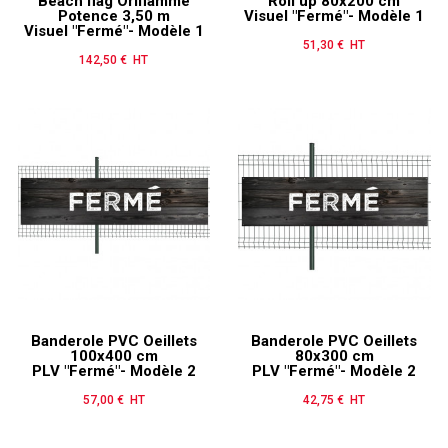
Beach flag Oriflamme
Roll'up 80x200 cm
Potence 3,50 m
Visuel "Fermé"- Modèle 1
Visuel "Fermé"- Modèle 1
51,30 € HT
Prix
142,50 € HT
Prix
Banderole PVC Oeillets
Banderole PVC Oeillets
100x400 cm
80x300 cm
PLV "Fermé"- Modèle 2
PLV "Fermé"- Modèle 2
57,00 € HT
Prix
42,75 € HT
Prix