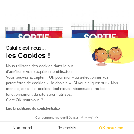
Salut c'est nous...
les Cookies !
Nous utilisons des cookies dans le but
d’améliorer votre expérience utilisateur.
Vous pouvez accepter « Ok pour moi » ou sélectionner vos
Banderole PVC Oeillets
Banderole PVC Oeillets
paramètres de cookies « Je choisis ». Si vous cliquez sur « Non
100x400 cm
80x300 cm
PLV "Sortie"- Modèle 1
PLV "Sortie"- Modèle 1
merci », seuls les cookies techniques nécessaires au bon
fonctionnement du site seront utilisés.
57,00 € HT
Prix
42,75 € HT
Prix
C'est OK pour vous ?
Lire la politique de confidentialité
Consentements certifiés par
Non merci
Je choisis
OK pour moi