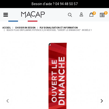
Besoin d'aide ? 04 94 48 50 57
0
0
ACCUEIL
CHOISIR UN DESIGN
PLV SIGNALISATION ET INFORMATION
BEACH FLAG ORIFLAMME POTENCE 3,50 M|VISUEL "OUVERT LE DIMANCHE"- MODÈLE 1