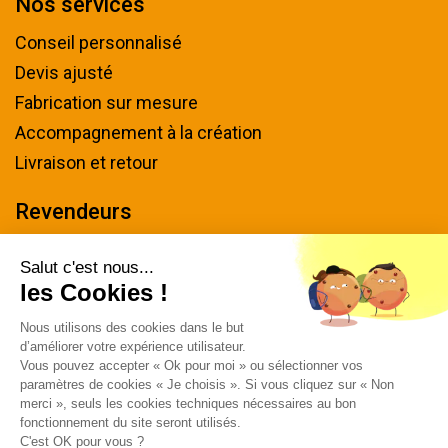
Nos services
Conseil personnalisé
Devis ajusté
Fabrication sur mesure
Accompagnement à la création
Livraison et retour
Revendeurs
Devenir revendeur
Salut c'est nous...
les Cookies !
Nous contacter
Nous utilisons des cookies dans le but
Tel : 04 94 48 50 57
d’améliorer votre expérience utilisateur.
Écrivez-nous
Vous pouvez accepter « Ok pour moi » ou sélectionner vos
paramètres de cookies « Je choisis ». Si vous cliquez sur « Non
Horaires & plan d'accès
merci », seuls les cookies techniques nécessaires au bon
fonctionnement du site seront utilisés.
C'est OK pour vous ?