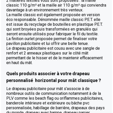
2 matières textiles vous sont proposées : la maille
classic 110 g/m² et la maille air 110 g/m² qui conviendra
davantage à un environnement très venteux.
La maille classic est également proposée en version
éco responsable. Dénommée maille classic P.E.T. elle
est issue du recyclage de bouteilles en plastique P.E.T.
qui sont broyées puis transformées en granulés qui
seront ensuite utilisés pour fabriquer le fil du textile.
La finition ourlet proposée permet de finaliser votre
pavillon publicitaire et lui offrir une belle tenue.
Le drapeau publicitaire est cousu avec une sangle de
renfort et 2 anneaux plastiques sur le côté mât
permettant de le hisser et de le maintenir efficacement
en haut du mât.
Quels produits associer à votre drapeau
personnalisé horizontal pour mât classique ?
Le drapeau publicitaire pour mât s’associe à de
nombreux outils de communication notamment à de la
PLV comme les beach flag ou oriflammes publicitaires,
banderole intérieure et extérieure ou bâche pvc
personnalisée, habillage de barrière, drapeaux des pays
du monde, drapeau avec hampe, drapeau papier ,