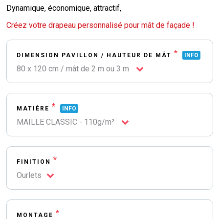
Dynamique, économique, attractif,
Créez votre drapeau personnalisé pour mât de façade !
*
DIMENSION PAVILLON / HAUTEUR DE MÂT
INFO
80 x 120 cm / mât de 2 m ou 3 m
*
MATIÈRE
INFO
MAILLE CLASSIC - 110g/m²
*
FINITION
Ourlets
*
MONTAGE