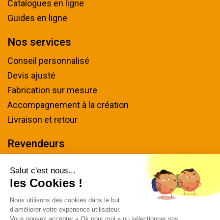
Catalogues en ligne
Guides en ligne
Nos services
Conseil personnalisé
Devis ajusté
Fabrication sur mesure
Accompagnement à la création
Livraison et retour
Revendeurs
Devenir revendeur
Salut c'est nous...
les Cookies !
Nous contacter
Nous utilisons des cookies dans le but
Tel : 04 94 48 50 57
d’améliorer votre expérience utilisateur.
Écrivez-nous
Vous pouvez accepter « Ok pour moi » ou sélectionner vos