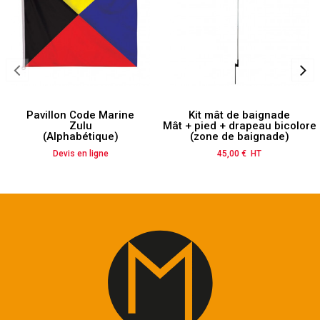
Pavillon Code Marine
Kit mât de baignade
Zulu
Mât + pied + drapeau bicolore
(Alphabétique)
(zone de baignade)
Devis en ligne
45,00 € HT
Prix