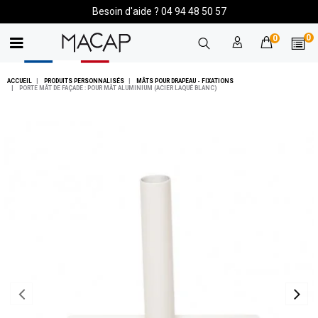
Besoin d'aide ? 04 94 48 50 57
0
0
ACCUEIL
PRODUITS PERSONNALISÉS
MÂTS POUR DRAPEAU - FIXATIONS
PORTE MÂT DE FAÇADE : POUR MÂT ALUMINIUM (ACIER LAQUÉ BLANC)