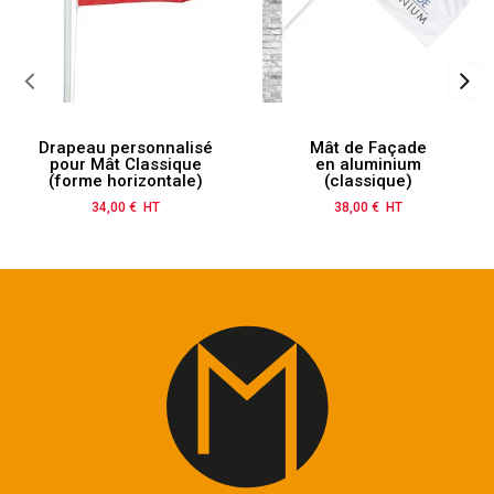
Drapeau personnalisé
Mât de Façade
pour Mât Classique
en aluminium
(forme horizontale)
(classique)
34,00 € HT
Prix
38,00 € HT
Prix