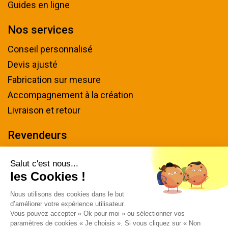
Guides en ligne
Nos services
Conseil personnalisé
Devis ajusté
Fabrication sur mesure
Accompagnement à la création
Livraison et retour
Revendeurs
Devenir revendeur
Salut c'est nous...
les Cookies !
Nous contacter
Nous utilisons des cookies dans le but
Tel : 04 94 48 50 57
d’améliorer votre expérience utilisateur.
Écrivez-nous
Vous pouvez accepter « Ok pour moi » ou sélectionner vos
paramètres de cookies « Je choisis ». Si vous cliquez sur « Non