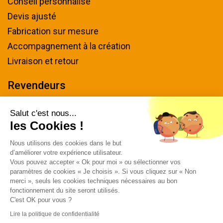
Conseil personnalisé
Devis ajusté
Fabrication sur mesure
Accompagnement à la création
Livraison et retour
Revendeurs
Devenir revendeur
Salut c'est nous...
les Cookies !
Nous contacter
Nous utilisons des cookies dans le but
Tel : 04 94 48 50 57
d’améliorer votre expérience utilisateur.
Écrivez-nous
Vous pouvez accepter « Ok pour moi » ou sélectionner vos
paramètres de cookies « Je choisis ». Si vous cliquez sur « Non
Horaires & plan d'accès
merci », seuls les cookies techniques nécessaires au bon
fonctionnement du site seront utilisés.
C'est OK pour vous ?
Lire la politique de confidentialité