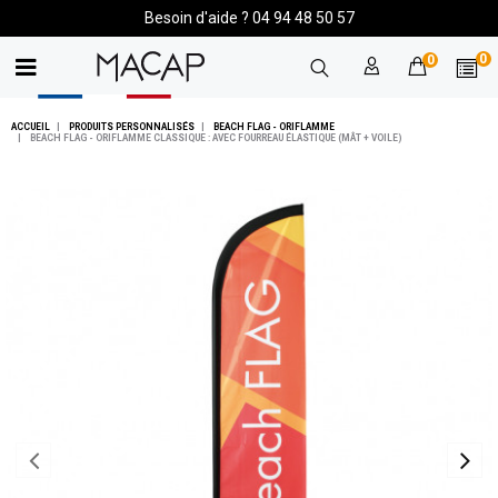
Besoin d'aide ? 04 94 48 50 57
0
0
ACCUEIL
PRODUITS PERSONNALISÉS
BEACH FLAG - ORIFLAMME
BEACH FLAG - ORIFLAMME CLASSIQUE : AVEC FOURREAU ÉLASTIQUE (MÂT + VOILE)